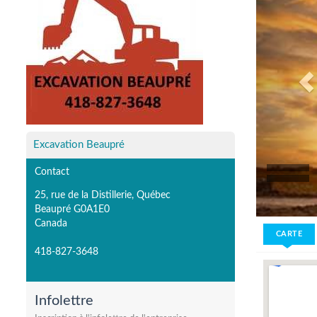
Excavation Beaupré
Contact
25, rue de la Distillerie, Québec
Beaupré G0A1E0
Canada
CARTE
418-827-3648
Infolettre