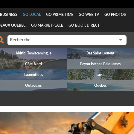
BUSINESS
GO LOCAL
GO PRIME TIME
GO WEB TV
GO PHOTOS
DEAUX QUÉBEC
GO MARKETPLACE
GO BOOK DIRECT
Abitibi-Temiscamingue
Bas Saint-Laurent
Côte-Nord
Eeyou Istchee Baie-James
Laurentides
Laval
Outaouais
Québec
revious