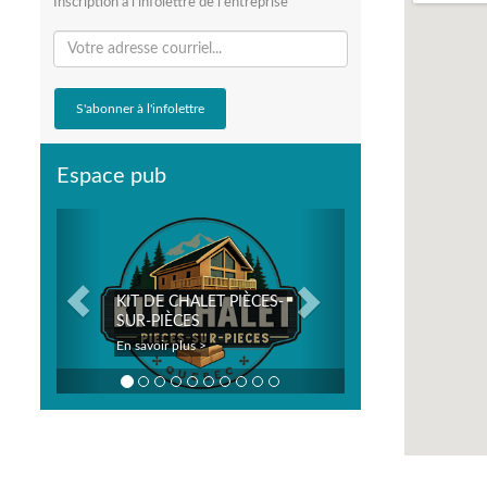
Inscription à l'infolettre de l'entreprise
Espace pub
Previous
Next
KIT DE CHALET PIÈCES-
SUR-PIÈCES
En savoir plus >
En savoir plus >