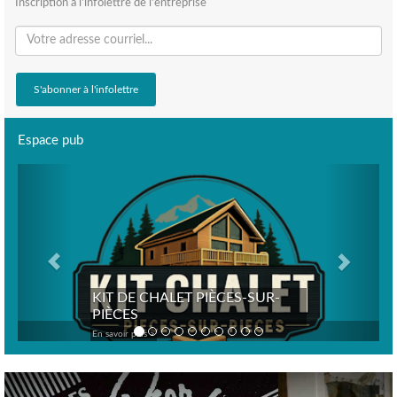
Inscription à l'infolettre de l'entreprise
Espace pub
Previous
Next
KIT DE CHALET PIÈCES-SUR-
PIÈCES
En savoir plus >
Previous
Nex