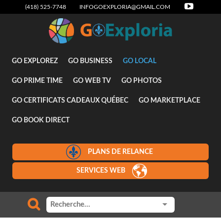
(418) 525-7748
INFOGOEXPLORIA@GMAIL.COM
Attraits
GO EXPLOREZ
GO BUSINESS
GO LOCAL
GO PRIME TIME
GO WEB TV
GO PHOTOS
GO CERTIFICATS CADEAUX QUÉBEC
GO MARKETPLACE
GO BOOK DIRECT
PLANS DE RELANCE
SERVICES WEB