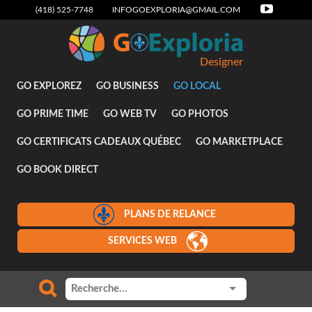
(418) 525-7748
INFOGOEXPLORIA@GMAIL.COM
Designer
GO EXPLOREZ
GO BUSINESS
GO LOCAL
GO PRIME TIME
GO WEB TV
GO PHOTOS
GO CERTIFICATS CADEAUX QUÉBEC
GO MARKETPLACE
GO BOOK DIRECT
PLANS DE RELANCE
SERVICES WEB