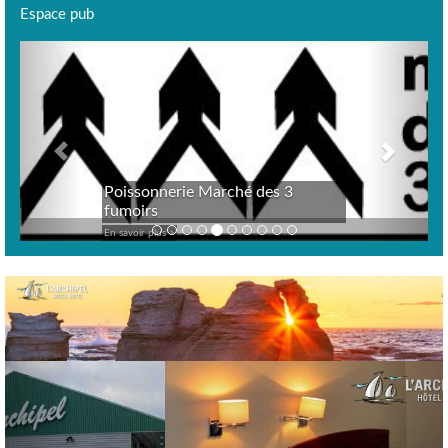
Espace pub
Previous
Next
Poissonnerie Marché des 3
fumoirs
En savoir plus >
Previous
Nex