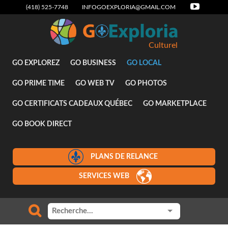
(418) 525-7748
INFOGOEXPLORIA@GMAIL.COM
Culturel
GO EXPLOREZ
GO BUSINESS
GO LOCAL
GO PRIME TIME
GO WEB TV
GO PHOTOS
GO CERTIFICATS CADEAUX QUÉBEC
GO MARKETPLACE
GO BOOK DIRECT
PLANS DE RELANCE
SERVICES WEB