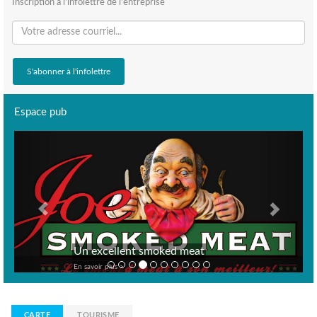
Inscription à l'infolettre de l'entreprise
Espace pub
Previous
Next
Un excellent smoked meat
En savoir plus >
CARTE
TOURISME