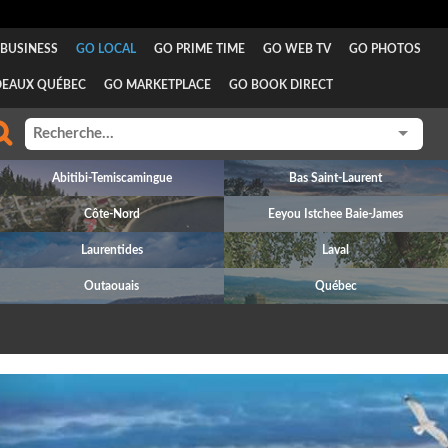
BUSINESS
GO LOCAL
GO PRIME TIME
GO WEB TV
GO PHOTOS
DEAUX QUÉBEC
GO MARKETPLACE
GO BOOK DIRECT
Abitibi-Temiscamingue
Bas Saint-Laurent
Côte-Nord
Eeyou Istchee Baie-James
Laurentides
Laval
Outaouais
Québec
revious