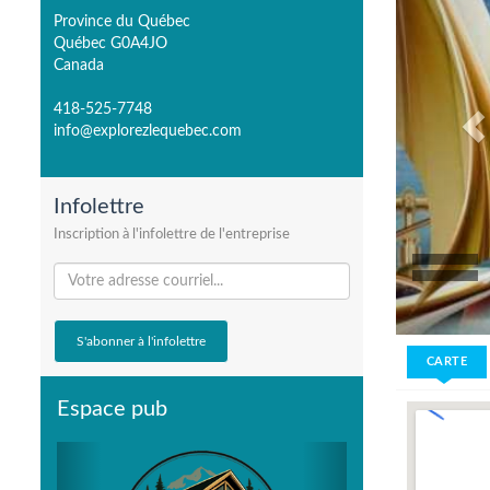
Province du Québec
Québec G0A4JO
Canada
418-525-7748
info@explorezlequebec.com
Infolettre
Inscription à l'infolettre de l'entreprise
CARTE
Espace pub
Previous
Next