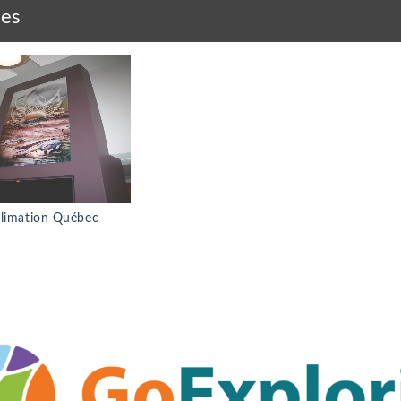
ies
limation Québec