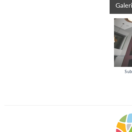
Galer
Sub