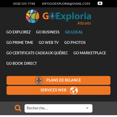
(418) 525-7748
INFOGOEXPLORIA@GMAIL.COM
Attraits
GO EXPLOREZ
GO BUSINESS
GO LOCAL
GO PRIME TIME
GO WEB TV
GO PHOTOS
GO CERTIFICATS CADEAUX QUÉBEC
GO MARKETPLACE
GO BOOK DIRECT
PLANS DE RELANCE
SERVICES WEB