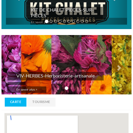
KIT DE CHALET PIÈCES-SUR-
PIÈCES
En savoir plus >
Previous
Nex
VIV-HERBES-Herboristerie-artisanale
En savoir plus >
CARTE
TOURISME