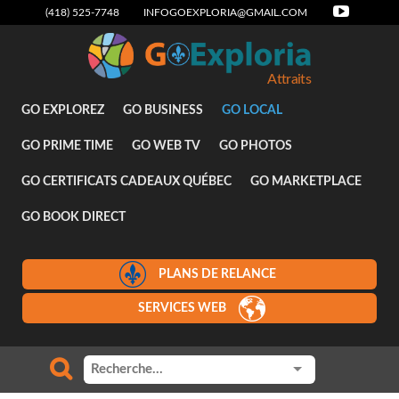
(418) 525-7748
INFOGOEXPLORIA@GMAIL.COM
Attraits
GO EXPLOREZ
GO BUSINESS
GO LOCAL
GO PRIME TIME
GO WEB TV
GO PHOTOS
GO CERTIFICATS CADEAUX QUÉBEC
GO MARKETPLACE
GO BOOK DIRECT
PLANS DE RELANCE
SERVICES WEB