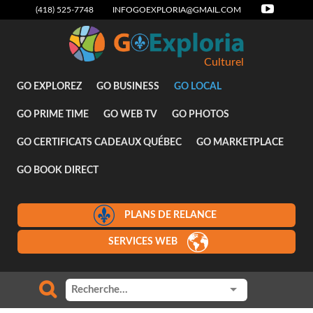
(418) 525-7748
INFOGOEXPLORIA@GMAIL.COM
Culturel
GO EXPLOREZ
GO BUSINESS
GO LOCAL
GO PRIME TIME
GO WEB TV
GO PHOTOS
GO CERTIFICATS CADEAUX QUÉBEC
GO MARKETPLACE
GO BOOK DIRECT
PLANS DE RELANCE
SERVICES WEB