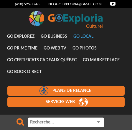
(418) 525-7748
INFOGOEXPLORIA@GMAIL.COM
Culturel
GO EXPLOREZ
GO BUSINESS
GO LOCAL
GO PRIME TIME
GO WEB TV
GO PHOTOS
GO CERTIFICATS CADEAUX QUÉBEC
GO MARKETPLACE
GO BOOK DIRECT
PLANS DE RELANCE
SERVICES WEB