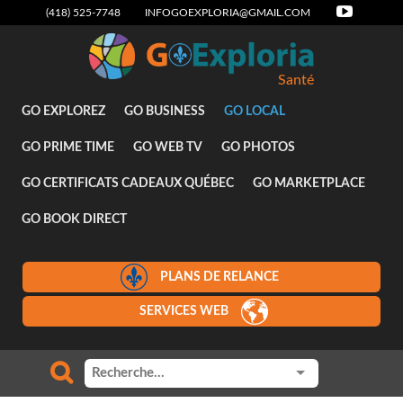
(418) 525-7748
INFOGOEXPLORIA@GMAIL.COM
Santé
GO EXPLOREZ
GO BUSINESS
GO LOCAL
GO PRIME TIME
GO WEB TV
GO PHOTOS
GO CERTIFICATS CADEAUX QUÉBEC
GO MARKETPLACE
GO BOOK DIRECT
PLANS DE RELANCE
SERVICES WEB