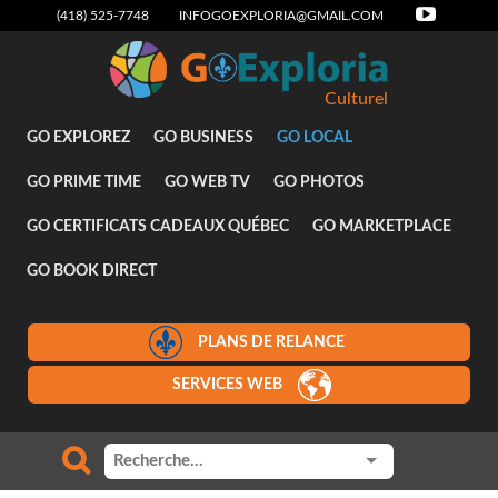
(418) 525-7748
INFOGOEXPLORIA@GMAIL.COM
Culturel
GO EXPLOREZ
GO BUSINESS
GO LOCAL
GO PRIME TIME
GO WEB TV
GO PHOTOS
GO CERTIFICATS CADEAUX QUÉBEC
GO MARKETPLACE
GO BOOK DIRECT
PLANS DE RELANCE
SERVICES WEB