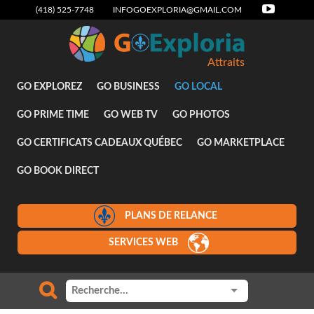
(418) 525-7748
INFOGOEXPLORIA@GMAIL.COM
Attraits
GO EXPLOREZ
GO BUSINESS
GO LOCAL
GO PRIME TIME
GO WEB TV
GO PHOTOS
GO CERTIFICATS CADEAUX QUÉBEC
GO MARKETPLACE
GO BOOK DIRECT
PLANS DE RELANCE
SERVICES WEB