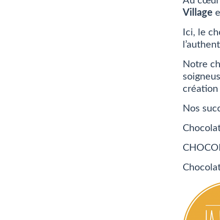
Au cœur 
Village
e
Ici, le 
l’authent
Notre ch
soigneus
création 
Nos succ
Chocolat
CHOCOL
Chocolat