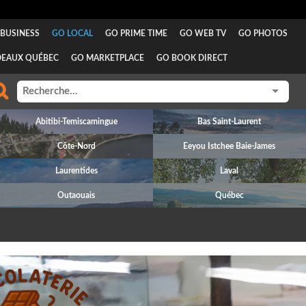
BUSINESS
GO LOCAL
GO PRIME TIME
GO WEB TV
GO PHOTOS
DEAUX QUÉBEC
GO MARKETPLACE
GO BOOK DIRECT
Abitibi-Temiscamingue
Bas Saint-Laurent
Côte-Nord
Eeyou Istchee Baie-James
Laurentides
Laval
Outaouais
Québec