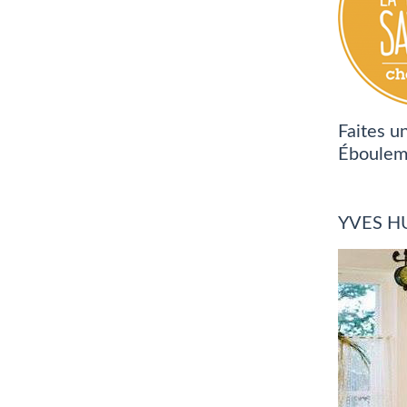
Faites u
Ébouleme
YVES H