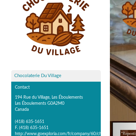
Chocolaterie Du Village
Contact
194 Rue du Village, Les Éboulements
Les Éboulements G0A2M0
Canada
(418) 635-1651
P
F. (418) 635-1651
http://www.goexploria.com/fr/company/60/chocolaterie-