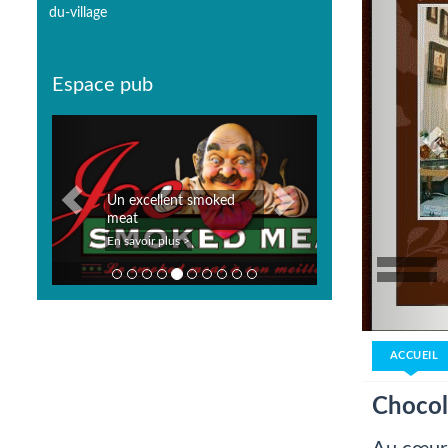
du-village
Espace pub
Previous
Next
Poissonnerie Marché des
3 fumoirs
En savoir plus >
ACCUEIL
Chocol