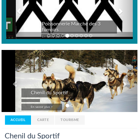
Poissonnerie Marché des 3
fumoirs
En savoir plus >
Previous
Nex
Chenil du Sportif
En savoir plus >
ACCUEIL
CARTE
TOURISME
Chenil du Sportif