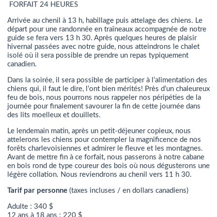
FORFAIT 24 HEURES
Arrivée au chenil à 13 h, habillage puis attelage des chiens. Le
départ pour une randonnée en traîneaux accompagnée de notre
guide se fera vers 13 h 30. Après quelques heures de plaisir
hivernal passées avec notre guide, nous atteindrons le chalet
isolé où il sera possible de prendre un repas typiquement
canadien.
Dans la soirée, il sera possible de participer à l’alimentation des
chiens qui, il faut le dire, l’ont bien mérités! Près d’un chaleureux
feu de bois, nous pourrons nous rappeler nos péripéties de la
journée pour finalement savourer la fin de cette journée dans
des lits moelleux et douillets.
Le lendemain matin, après un petit-déjeuner copieux, nous
attelerons les chiens pour contempler la magnificence de nos
forêts charlevoisiennes et admirer le fleuve et les montagnes.
Avant de mettre fin à ce forfait, nous passerons à notre cabane
en bois rond de type coureur des bois où nous dégusterons une
légère collation. Nous reviendrons au chenil vers 11 h 30.
Tarif par personne
(taxes incluses / en dollars canadiens)
Adulte : 340 $
12 ans à 18 ans : 220 $