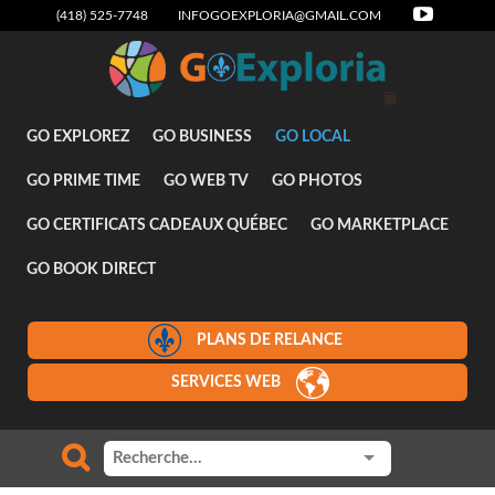
(418) 525-7748
INFOGOEXPLORIA@GMAIL.COM
Designer
GO EXPLOREZ
GO BUSINESS
GO LOCAL
GO PRIME TIME
GO WEB TV
GO PHOTOS
GO CERTIFICATS CADEAUX QUÉBEC
GO MARKETPLACE
GO BOOK DIRECT
PLANS DE RELANCE
SERVICES WEB