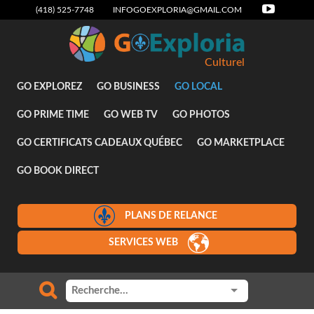
(418) 525-7748
INFOGOEXPLORIA@GMAIL.COM
Culturel
GO EXPLOREZ
GO BUSINESS
GO LOCAL
GO PRIME TIME
GO WEB TV
GO PHOTOS
GO CERTIFICATS CADEAUX QUÉBEC
GO MARKETPLACE
GO BOOK DIRECT
PLANS DE RELANCE
SERVICES WEB