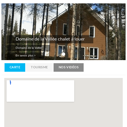
Previous
Nex
Domaine de la Vallée chalet à louer
Domaine de la Vallée
En savoir plus >
CARTE
TOURISME
NOS VIDÉOS