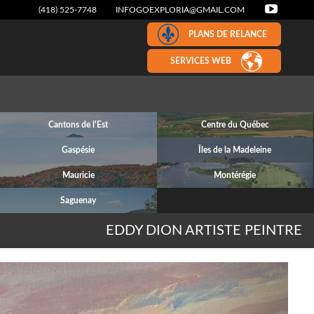
(418) 525-7748
INFOGOEXPLORIA@GMAIL.COM
PLANS DE RELANCE
SERVICES WEB
Cantons de l'Est
Centre du Québec
Gaspésie
Îles de la Madeleine
Mauricie
Montérégie
Saguenay
EDDY DION ARTISTE PEINTRE
Next