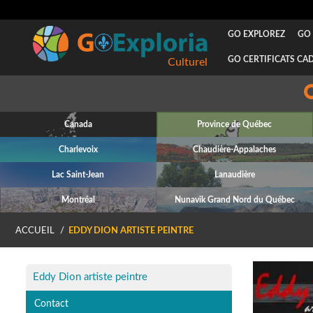
GO EXPLOREZ
GO 
GO CERTIFICATS CA
Culturel
Canada
Province de Québec
Charlevoix
Chaudière-Appalaches
Lac Saint-Jean
Lanaudière
Montréal
Nunavik Grand Nord du Québec
ACCUEIL
EDDY DION ARTISTE PEINTRE
P
Eddy Dion artiste peintre
Contact