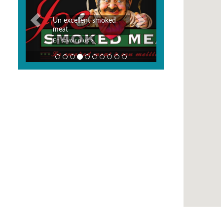
Un excellent smoked
Poissonneri
meat
3 fumoirs
En savoir plus >
En savoir plus