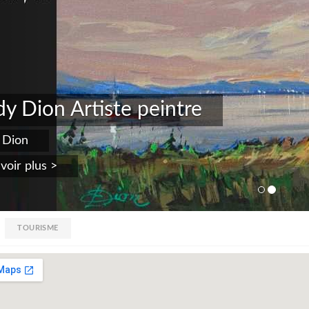
y Dion Artiste peintre
 Dion
voir plus >
TOURISME