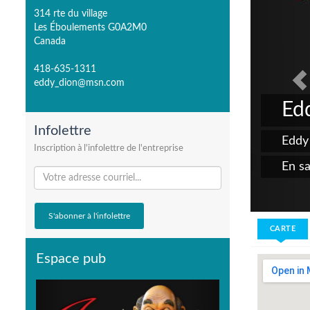
314 rte du village
Les Éboulements G0A2M0
Canada
418-635-1311
eddy_dion@msn.com
Edd
Infolettre
Eddy
Inscription à l'infolettre de l'entreprise
En sa
CARTE
Espace pub
Previous
Next