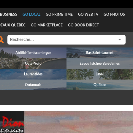
BUSINESS
GO LOCAL
GO PRIME TIME
GO WEB TV
GO PHOTOS
DEAUX QUÉBEC
GO MARKETPLACE
GO BOOK DIRECT
Abitibi-Temiscamingue
Bas Saint-Laurent
Côte-Nord
Eeyou Istchee Baie-James
Laurentides
Laval
Outaouais
Québec
revious