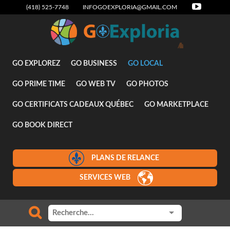
(418) 525-7748
INFOGOEXPLORIA@GMAIL.COM
Attraits
GO EXPLOREZ
GO BUSINESS
GO LOCAL
GO PRIME TIME
GO WEB TV
GO PHOTOS
GO CERTIFICATS CADEAUX QUÉBEC
GO MARKETPLACE
GO BOOK DIRECT
PLANS DE RELANCE
SERVICES WEB