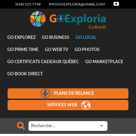
(418) 525-7748
INFOGOEXPLORIA@GMAIL.COM
Culturel
GO EXPLOREZ
GO BUSINESS
GO LOCAL
GO PRIME TIME
GO WEB TV
GO PHOTOS
GO CERTIFICATS CADEAUX QUÉBEC
GO MARKETPLACE
GO BOOK DIRECT
PLANS DE RELANCE
SERVICES WEB