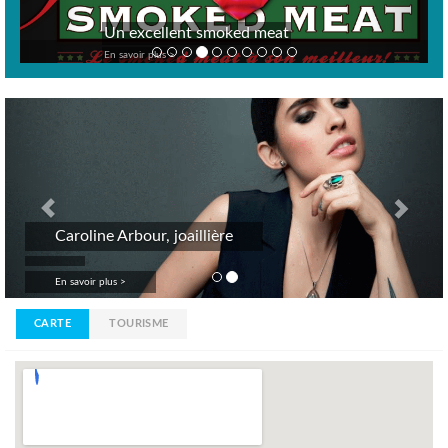
Un excellent smoked meat
En savoir plus >
Previous
Nex
Caroline Arbour, joaillière
En savoir plus >
CARTE
TOURISME