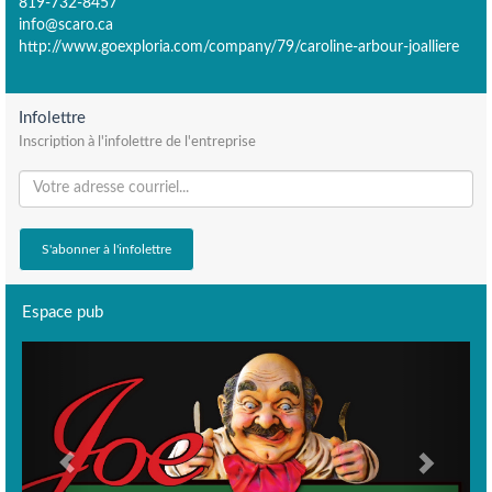
819-732-8457
info@scaro.ca
http://www.goexploria.com/company/79/caroline-arbour-joalliere
Infolettre
Inscription à l'infolettre de l'entreprise
Espace pub
Previous
Next