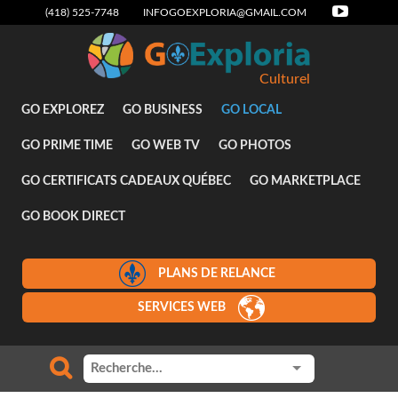
(418) 525-7748
INFOGOEXPLORIA@GMAIL.COM
Culturel
GO EXPLOREZ
GO BUSINESS
GO LOCAL
GO PRIME TIME
GO WEB TV
GO PHOTOS
GO CERTIFICATS CADEAUX QUÉBEC
GO MARKETPLACE
GO BOOK DIRECT
PLANS DE RELANCE
SERVICES WEB