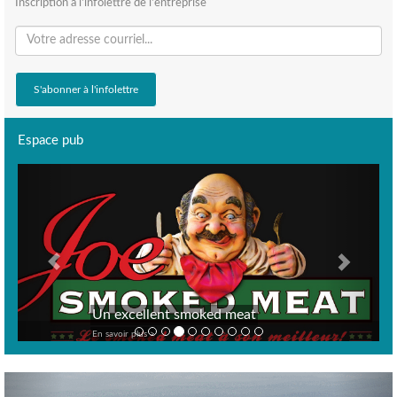
Inscription à l'infolettre de l'entreprise
Espace pub
Previous
Next
Un excellent smoked meat
En savoir plus >
Previous
Nex