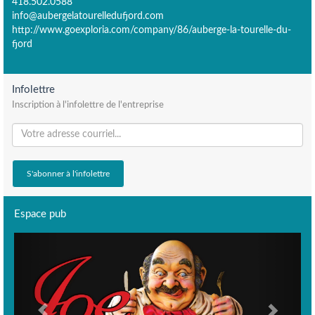
418.502.0588
info@aubergelatourelledufjord.com
http://www.goexploria.com/company/86/auberge-la-tourelle-du-
fjord
Infolettre
Inscription à l'infolettre de l'entreprise
Espace pub
Previous
Next