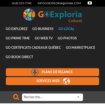
(418) 525-7748
INFOGOEXPLORIA@GMAIL.COM
Culturel
GO EXPLOREZ
GO BUSINESS
GO LOCAL
GO PRIME TIME
GO WEB TV
GO PHOTOS
GO CERTIFICATS CADEAUX QUÉBEC
GO MARKETPLACE
GO BOOK DIRECT
PLANS DE RELANCE
SERVICES WEB