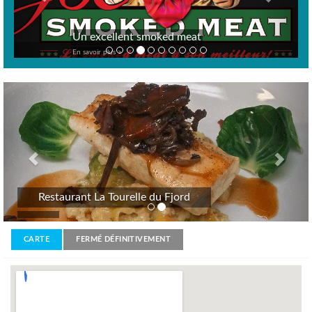
Un excellent smoked meat
En savoir plus >
Previous
Nex
Restaurant La Tourelle du Fjord
CARTE
FERMÉ DÉFINITIVEMENT