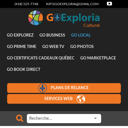
(418) 525-7748
INFOGOEXPLORIA@GMAIL.COM
Culturel
GO EXPLOREZ
GO BUSINESS
GO LOCAL
GO PRIME TIME
GO WEB TV
GO PHOTOS
GO CERTIFICATS CADEAUX QUÉBEC
GO MARKETPLACE
GO BOOK DIRECT
PLANS DE RELANCE
SERVICES WEB