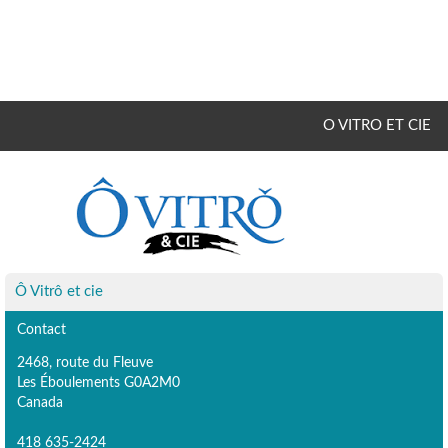
O VITRO ET CIE
Ô Vitrô et cie
Contact
2468, route du Fleuve
Les Éboulements G0A2M0
Canada
418 635-2424