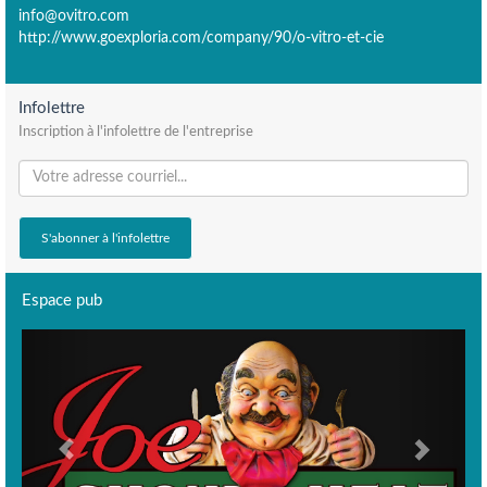
info@ovitro.com
http://www.goexploria.com/company/90/o-vitro-et-cie
Infolettre
Inscription à l'infolettre de l'entreprise
Espace pub
Previous
Next