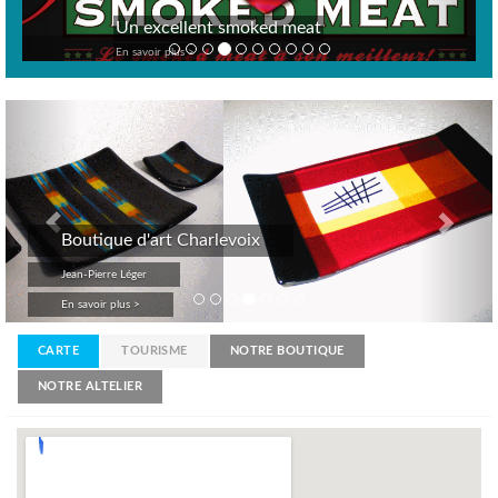
Un excellent smoked meat
En savoir plus >
Previous
Nex
Boutique d'art Charlevoix
Jean-Pierre Léger
En savoir plus >
CARTE
TOURISME
NOTRE BOUTIQUE
NOTRE ALTELIER