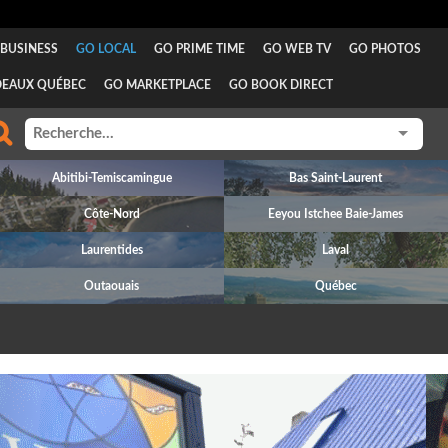
BUSINESS
GO LOCAL
GO PRIME TIME
GO WEB TV
GO PHOTOS
DEAUX QUÉBEC
GO MARKETPLACE
GO BOOK DIRECT
Abitibi-Temiscamingue
Bas Saint-Laurent
Côte-Nord
Eeyou Istchee Baie-James
Laurentides
Laval
Outaouais
Québec
revious