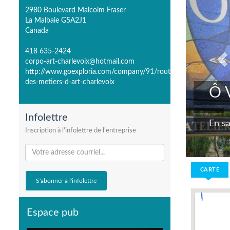
2980 Boulevard Malcolm Fraser
La Malbaie G5A2J1
Canada
418 635-2424
corpo-art-charlevoix@hotmail.com
http://www.goexploria.com/company/91/route-
des-metiers-d-art-charlevoix
Ô V
Infolettre
En sa
Inscription à l'infolettre de l'entreprise
CARTE
Espace pub