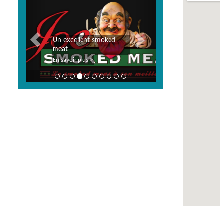
Previous
Next
Un excellent smoked
meat
En savoir plus >