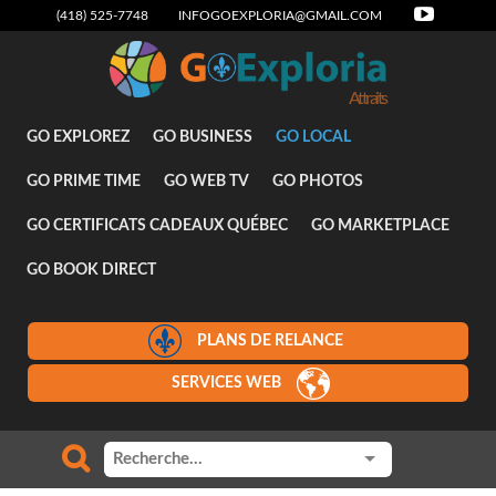
(418) 525-7748
INFOGOEXPLORIA@GMAIL.COM
Attraits
GO EXPLOREZ
GO BUSINESS
GO LOCAL
GO PRIME TIME
GO WEB TV
GO PHOTOS
GO CERTIFICATS CADEAUX QUÉBEC
GO MARKETPLACE
GO BOOK DIRECT
PLANS DE RELANCE
SERVICES WEB