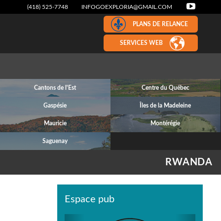
(418) 525-7748
INFOGOEXPLORIA@GMAIL.COM
PLANS DE RELANCE
SERVICES WEB
Cantons de l'Est
Centre du Québec
Gaspésie
Îles de la Madeleine
Mauricie
Montérégie
Saguenay
RWANDA
Espace pub
Previous
Next