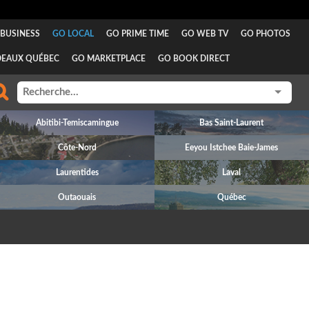
BUSINESS
GO LOCAL
GO PRIME TIME
GO WEB TV
GO PHOTOS
DEAUX QUÉBEC
GO MARKETPLACE
GO BOOK DIRECT
Abitibi-Temiscamingue
Bas Saint-Laurent
Côte-Nord
Eeyou Istchee Baie-James
Laurentides
Laval
Outaouais
Québec