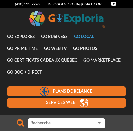
(418) 525-7748
INFOGOEXPLORIA@GMAIL.COM
Attraits
GO EXPLOREZ
GO BUSINESS
GO LOCAL
GO PRIME TIME
GO WEB TV
GO PHOTOS
GO CERTIFICATS CADEAUX QUÉBEC
GO MARKETPLACE
GO BOOK DIRECT
PLANS DE RELANCE
SERVICES WEB