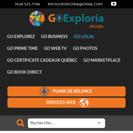
(418) 525-7748
INFOGOEXPLORIA@GMAIL.COM
Attraits
GO EXPLOREZ
GO BUSINESS
GO LOCAL
GO PRIME TIME
GO WEB TV
GO PHOTOS
GO CERTIFICATS CADEAUX QUÉBEC
GO MARKETPLACE
GO BOOK DIRECT
PLANS DE RELANCE
SERVICES WEB