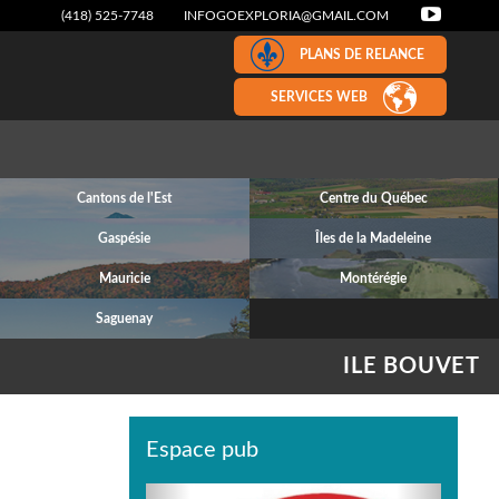
(418) 525-7748
INFOGOEXPLORIA@GMAIL.COM
PLANS DE RELANCE
SERVICES WEB
Cantons de l'Est
Centre du Québec
Gaspésie
Îles de la Madeleine
Mauricie
Montérégie
Saguenay
ILE BOUVET
Espace pub
Previous
Next