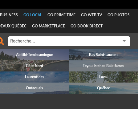
BUSINESS
GO LOCAL
GO PRIME TIME
GO WEB TV
GO PHOTOS
DEAUX QUÉBEC
GO MARKETPLACE
GO BOOK DIRECT
Abitibi-Temiscamingue
Bas Saint-Laurent
Côte-Nord
Eeyou Istchee Baie-James
Laurentides
Laval
Outaouais
Québec