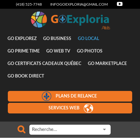
(418) 525-7748
INFOGOEXPLORIA@GMAIL.COM
Attraits
GO EXPLOREZ
GO BUSINESS
GO LOCAL
GO PRIME TIME
GO WEB TV
GO PHOTOS
GO CERTIFICATS CADEAUX QUÉBEC
GO MARKETPLACE
GO BOOK DIRECT
PLANS DE RELANCE
SERVICES WEB