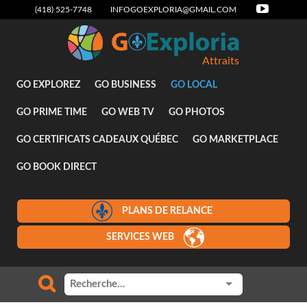
(418) 525-7748
INFOGOEXPLORIA@GMAIL.COM
Attraits
GO EXPLOREZ
GO BUSINESS
GO LOCAL
GO PRIME TIME
GO WEB TV
GO PHOTOS
GO CERTIFICATS CADEAUX QUÉBEC
GO MARKETPLACE
GO BOOK DIRECT
PLANS DE RELANCE
SERVICES WEB