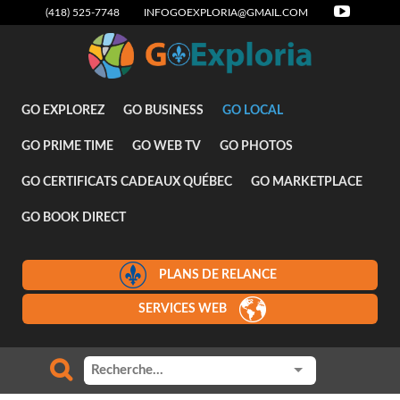
(418) 525-7748
INFOGOEXPLORIA@GMAIL.COM
Attraits
GO EXPLOREZ
GO BUSINESS
GO LOCAL
GO PRIME TIME
GO WEB TV
GO PHOTOS
GO CERTIFICATS CADEAUX QUÉBEC
GO MARKETPLACE
GO BOOK DIRECT
PLANS DE RELANCE
SERVICES WEB