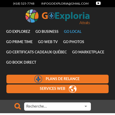
(418) 525-7748
INFOGOEXPLORIA@GMAIL.COM
Attraits
GO EXPLOREZ
GO BUSINESS
GO LOCAL
GO PRIME TIME
GO WEB TV
GO PHOTOS
GO CERTIFICATS CADEAUX QUÉBEC
GO MARKETPLACE
GO BOOK DIRECT
PLANS DE RELANCE
SERVICES WEB