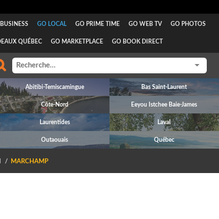
BUSINESS
GO LOCAL
GO PRIME TIME
GO WEB TV
GO PHOTOS
DEAUX QUÉBEC
GO MARKETPLACE
GO BOOK DIRECT
Abitibi-Temiscamingue
Bas Saint-Laurent
Côte-Nord
Eeyou Istchee Baie-James
Laurentides
Laval
Outaouais
Québec
N
MARCHAMP