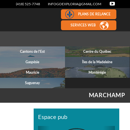
(418) 525-7748
INFOGOEXPLORIA@GMAIL.COM
PLANS DE RELANCE
SERVICES WEB
Cantons de l'Est
Centre du Québec
Gaspésie
Îles de la Madeleine
Mauricie
Montérégie
Saguenay
MARCHAMP
Espace pub
Previous
Next