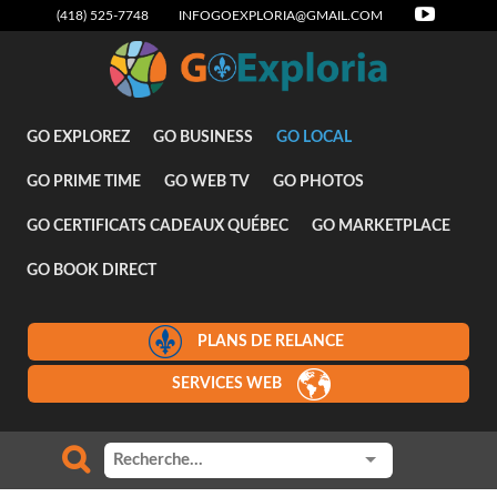
(418) 525-7748
INFOGOEXPLORIA@GMAIL.COM
Attraits
GO EXPLOREZ
GO BUSINESS
GO LOCAL
GO PRIME TIME
GO WEB TV
GO PHOTOS
GO CERTIFICATS CADEAUX QUÉBEC
GO MARKETPLACE
GO BOOK DIRECT
PLANS DE RELANCE
SERVICES WEB