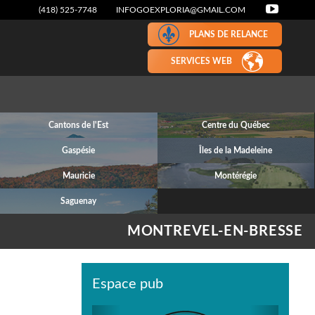
(418) 525-7748
INFOGOEXPLORIA@GMAIL.COM
PLANS DE RELANCE
SERVICES WEB
Cantons de l'Est
Centre du Québec
Gaspésie
Îles de la Madeleine
Mauricie
Montérégie
Saguenay
MONTREVEL-EN-BRESSE
Espace pub
Previous
Next