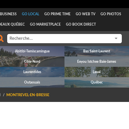
BUSINESS
GO LOCAL
GO PRIME TIME
GO WEB TV
GO PHOTOS
DEAUX QUÉBEC
GO MARKETPLACE
GO BOOK DIRECT
Abitibi-Temiscamingue
Bas Saint-Laurent
Côte-Nord
Eeyou Istchee Baie-James
Laurentides
Laval
Outaouais
Québec
N
MONTREVEL-EN-BRESSE