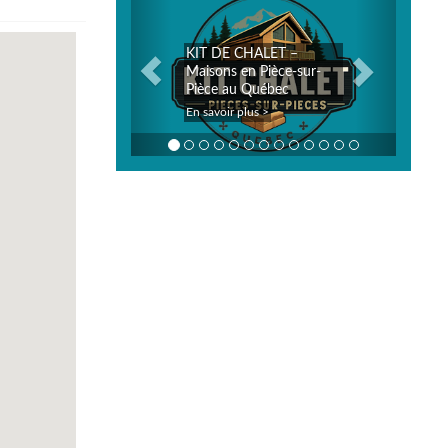
KIT DE CHALET –
Joe Smoked Meat 
Maisons en Pièce-sur-
Plus, et je vous
Pièce au Québec
recommande vivem
En savoir plus >
En savoir plus >