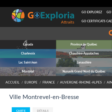
GO EXPLOREZ
GO 
GO CERTIFICATS CA
Attraits
Canada
Province de Québec
Charlevoix
Chaudière-Appalaches
Lac Saint-Jean
Lanaudière
Montréal
Nunavik Grand Nord du Québec
ACCUEIL
EUROPE
FRANCE
AUVERGNE-RHONE-ALPES
AI
Ville Montrevel-en-Bresse
CARTE
DÉTAILS