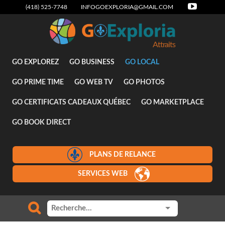
(418) 525-7748
INFOGOEXPLORIA@GMAIL.COM
Attraits
GO EXPLOREZ
GO BUSINESS
GO LOCAL
GO PRIME TIME
GO WEB TV
GO PHOTOS
GO CERTIFICATS CADEAUX QUÉBEC
GO MARKETPLACE
GO BOOK DIRECT
PLANS DE RELANCE
SERVICES WEB