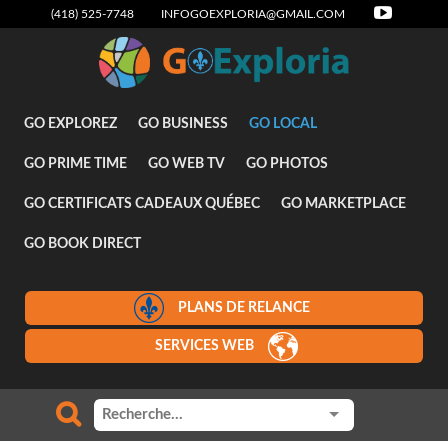
(418) 525-7748
INFOGOEXPLORIA@GMAIL.COM
Attraits
GO EXPLOREZ
GO BUSINESS
GO LOCAL
GO PRIME TIME
GO WEB TV
GO PHOTOS
GO CERTIFICATS CADEAUX QUÉBEC
GO MARKETPLACE
GO BOOK DIRECT
PLANS DE RELANCE
SERVICES WEB