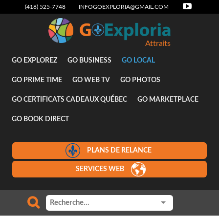
(418) 525-7748
INFOGOEXPLORIA@GMAIL.COM
Attraits
GO EXPLOREZ
GO BUSINESS
GO LOCAL
GO PRIME TIME
GO WEB TV
GO PHOTOS
GO CERTIFICATS CADEAUX QUÉBEC
GO MARKETPLACE
GO BOOK DIRECT
PLANS DE RELANCE
SERVICES WEB