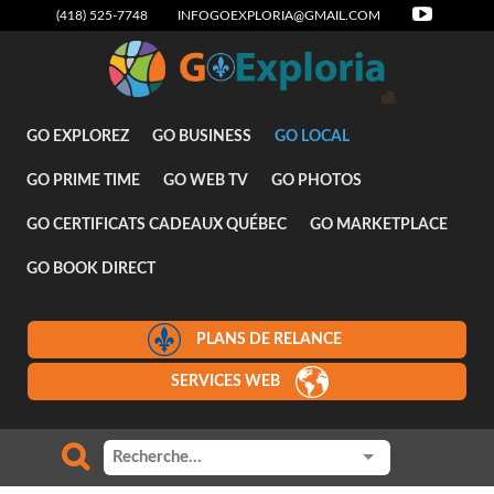
(418) 525-7748
INFOGOEXPLORIA@GMAIL.COM
GO EXPLOREZ
GO BUSINESS
GO LOCAL
GO PRIME TIME
GO WEB TV
GO PHOTOS
GO CERTIFICATS CADEAUX QUÉBEC
GO MARKETPLACE
GO BOOK DIRECT
PLANS DE RELANCE
SERVICES WEB