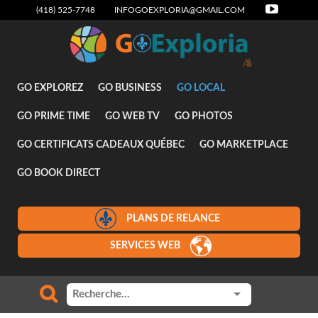
(418) 525-7748
INFOGOEXPLORIA@GMAIL.COM
Attraits
GO EXPLOREZ
GO BUSINESS
GO LOCAL
GO PRIME TIME
GO WEB TV
GO PHOTOS
GO CERTIFICATS CADEAUX QUÉBEC
GO MARKETPLACE
GO BOOK DIRECT
PLANS DE RELANCE
SERVICES WEB