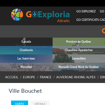
GO EXPLOREZ
GO 
GO CERTIFICATS CA
Attraits
Canada
Province de Québec
Charlevoix
Chaudière-Appalaches
Lac Saint-Jean
Lanaudière
Montréal
Nunavik Grand Nord du Québec
ACCUEIL
EUROPE
FRANCE
AUVERGNE-RHONE-ALPES
DR
Ville Bouchet
CARTE
DÉTAILS