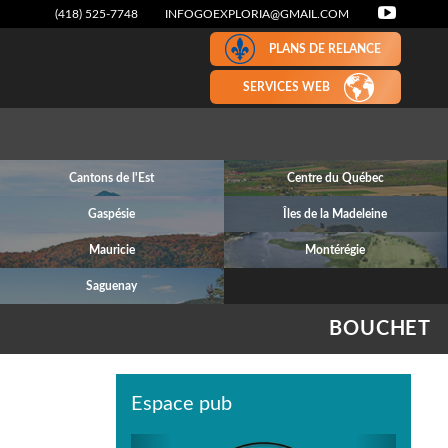
(418) 525-7748
INFOGOEXPLORIA@GMAIL.COM
PLANS DE RELANCE
SERVICES WEB
Cantons de l'Est
Centre du Québec
Gaspésie
Îles de la Madeleine
Mauricie
Montérégie
Saguenay
BOUCHET
Espace pub
Previous
Next