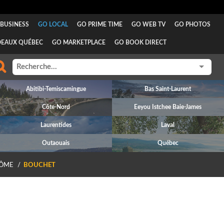
BUSINESS
GO LOCAL
GO PRIME TIME
GO WEB TV
GO PHOTOS
DEAUX QUÉBEC
GO MARKETPLACE
GO BOOK DIRECT
Abitibi-Temiscamingue
Bas Saint-Laurent
Côte-Nord
Eeyou Istchee Baie-James
Laurentides
Laval
Outaouais
Québec
ÔME
BOUCHET