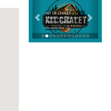
ALET –
Joe Smoked Meat Matin
Pièce-sur-
Plus, et je vous
uébec
recommande vivement!
s >
En savoir plus >