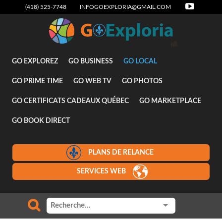
(418) 525-7748
INFOGOEXPLORIA@GMAIL.COM
GO EXPLOREZ
GO BUSINESS
GO LOCAL
GO PRIME TIME
GO WEB TV
GO PHOTOS
GO CERTIFICATS CADEAUX QUÉBEC
GO MARKETPLACE
GO BOOK DIRECT
PLANS DE RELANCE
SERVICES WEB