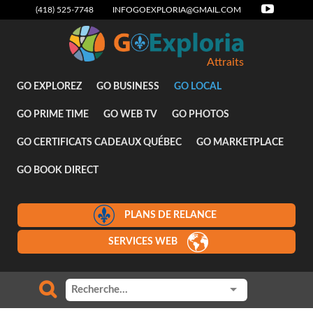
(418) 525-7748
INFOGOEXPLORIA@GMAIL.COM
Attraits
GO EXPLOREZ
GO BUSINESS
GO LOCAL
GO PRIME TIME
GO WEB TV
GO PHOTOS
GO CERTIFICATS CADEAUX QUÉBEC
GO MARKETPLACE
GO BOOK DIRECT
PLANS DE RELANCE
SERVICES WEB