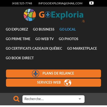
(418) 525-7748
INFOGOEXPLORIA@GMAIL.COM
Attraits
GO EXPLOREZ
GO BUSINESS
GO LOCAL
GO PRIME TIME
GO WEB TV
GO PHOTOS
GO CERTIFICATS CADEAUX QUÉBEC
GO MARKETPLACE
GO BOOK DIRECT
PLANS DE RELANCE
SERVICES WEB