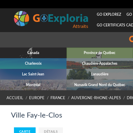
GO EXPLOREZ
GO 
GO CERTIFICATS CA
Attraits
Canada
Province de Québec
Charlevoix
Chaudière-Appalaches
Lac Saint-Jean
Lanaudière
Montréal
Nunavik Grand Nord du Québec
ACCUEIL
EUROPE
FRANCE
AUVERGNE-RHONE-ALPES
DR
Ville Fay-le-Clos
CARTE
DÉTAILS