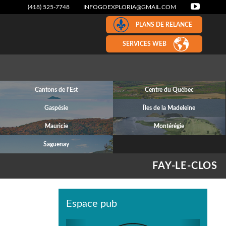
(418) 525-7748
INFOGOEXPLORIA@GMAIL.COM
PLANS DE RELANCE
SERVICES WEB
Cantons de l'Est
Centre du Québec
Gaspésie
Îles de la Madeleine
Mauricie
Montérégie
Saguenay
FAY-LE-CLOS
Espace pub
Previous
Next