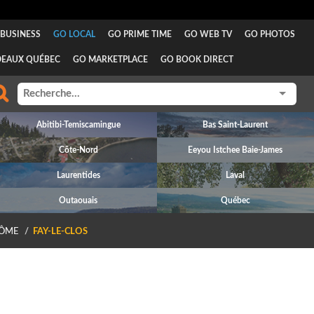
BUSINESS
GO LOCAL
GO PRIME TIME
GO WEB TV
GO PHOTOS
DEAUX QUÉBEC
GO MARKETPLACE
GO BOOK DIRECT
Abitibi-Temiscamingue
Bas Saint-Laurent
Côte-Nord
Eeyou Istchee Baie-James
Laurentides
Laval
Outaouais
Québec
ÔME
FAY-LE-CLOS