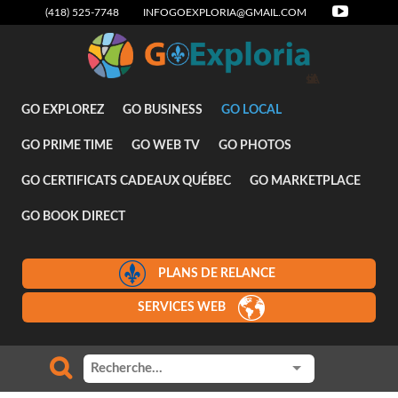
(418) 525-7748
INFOGOEXPLORIA@GMAIL.COM
Attraits
GO EXPLOREZ
GO BUSINESS
GO LOCAL
GO PRIME TIME
GO WEB TV
GO PHOTOS
GO CERTIFICATS CADEAUX QUÉBEC
GO MARKETPLACE
GO BOOK DIRECT
PLANS DE RELANCE
SERVICES WEB