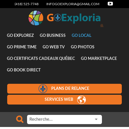
(418) 525-7748
INFOGOEXPLORIA@GMAIL.COM
Attraits
GO EXPLOREZ
GO BUSINESS
GO LOCAL
GO PRIME TIME
GO WEB TV
GO PHOTOS
GO CERTIFICATS CADEAUX QUÉBEC
GO MARKETPLACE
GO BOOK DIRECT
PLANS DE RELANCE
SERVICES WEB