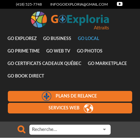
(418) 525-7748
INFOGOEXPLORIA@GMAIL.COM
Attraits
GO EXPLOREZ
GO BUSINESS
GO LOCAL
GO PRIME TIME
GO WEB TV
GO PHOTOS
GO CERTIFICATS CADEAUX QUÉBEC
GO MARKETPLACE
GO BOOK DIRECT
PLANS DE RELANCE
SERVICES WEB