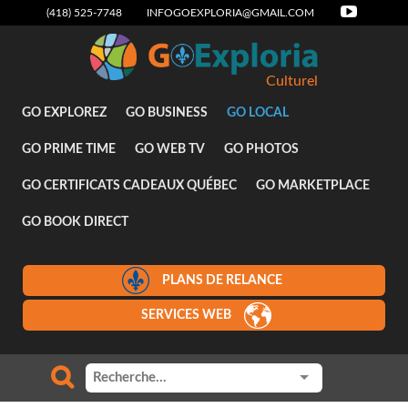
(418) 525-7748
INFOGOEXPLORIA@GMAIL.COM
Culturel
GO EXPLOREZ
GO BUSINESS
GO LOCAL
GO PRIME TIME
GO WEB TV
GO PHOTOS
GO CERTIFICATS CADEAUX QUÉBEC
GO MARKETPLACE
GO BOOK DIRECT
PLANS DE RELANCE
SERVICES WEB