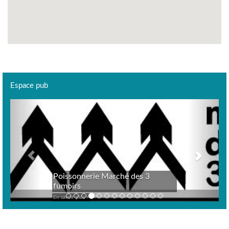
Espace pub
Previous
Next
Poissonnerie Marché des 3
fumoirs
En savoir plus >