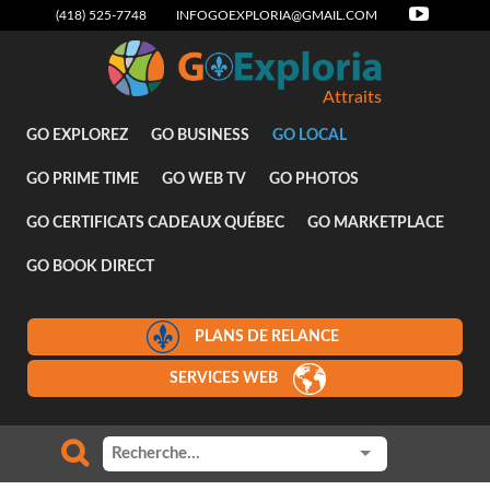
(418) 525-7748
INFOGOEXPLORIA@GMAIL.COM
Attraits
GO EXPLOREZ
GO BUSINESS
GO LOCAL
GO PRIME TIME
GO WEB TV
GO PHOTOS
GO CERTIFICATS CADEAUX QUÉBEC
GO MARKETPLACE
GO BOOK DIRECT
PLANS DE RELANCE
SERVICES WEB