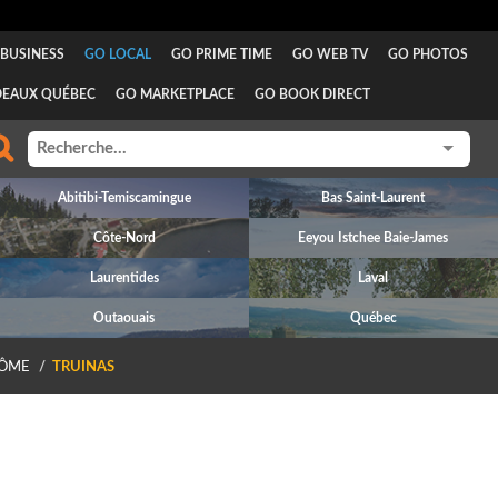
BUSINESS
GO LOCAL
GO PRIME TIME
GO WEB TV
GO PHOTOS
DEAUX QUÉBEC
GO MARKETPLACE
GO BOOK DIRECT
Abitibi-Temiscamingue
Bas Saint-Laurent
Côte-Nord
Eeyou Istchee Baie-James
Laurentides
Laval
Outaouais
Québec
ÔME
TRUINAS