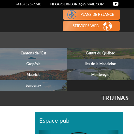
(418) 525-7748
INFOGOEXPLORIA@GMAIL.COM
PLANS DE RELANCE
SERVICES WEB
Cantons de l'Est
Centre du Québec
Gaspésie
Îles de la Madeleine
Mauricie
Montérégie
Saguenay
TRUINAS
Espace pub
Previous
Next