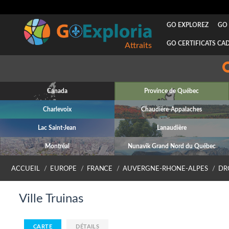
GO EXPLOREZ
GO 
GO CERTIFICATS CA
Attraits
Canada
Province de Québec
Charlevoix
Chaudière-Appalaches
Lac Saint-Jean
Lanaudière
Montréal
Nunavik Grand Nord du Québec
ACCUEIL
EUROPE
FRANCE
AUVERGNE-RHONE-ALPES
DR
Ville Truinas
CARTE
DÉTAILS